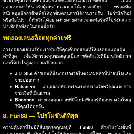
ช่วยให้คุณได้รับผลตอบแทนที่ดีและเห็นผลกำไรชัดเจน ระบบ
ออกแบบมาให้รองรับผู้เล่นจำนวนมากได้อย่างเสถียร พร้อมทีม
สนับสนุนมืออาชีพเพื่อให้ทุกขั้นตอนการใช้งานราบรื่น ไม่ว่ามือใหม่
หรือมือโปร ก็ทำเงินได้อย่างง่ายดายผ่านแพลตฟอร์มที่โปร่งใสและ
น่าเชื่อถือที่สุดในตอนนี้ครับ
ทดลองเล่นสล็อตทุกค่ายฟรี
การทดลองเล่นฟรีกับเราช่วยให้คุณค้นพบเกมที่ให้ผลตอบแทนคุ้ม
ค่าที่สุด เพื่อให้การลงทุนของคุณเป็นการตัดสินใจที่มีประสิทธิภาพ
และให้กำไรสูงสุดตามเป้าหมาย
JILI Slot
ค่ายเกมที่มีระบบรางวัลในตัวเกมหลักที่น่าสนใจและ
จ่ายบ่อยมาก
Habanero
เกมสล็อตที่มาพร้อมระบบรางวัลทวีคูณและการ
จ่ายเงินที่เป็นธรรม
Booongo
ค่ายเกมคุณภาพที่มีโบนัสฟีเจอร์ที่มอบรางวัลใหญ่
ให้คุณได้ทุกวัน
8. Fun88 — โปรโมชั่นดีที่สุด
ความคุ้มค่าที่ไม่มีที่สิ้นสุดรอคุณอยู่ที่
Fun88
ด้วยโปรโมชั่นที่
ออกแบบมาเพื่อเติมเต็มกำไรให้กับการเล่น
สล็อต
ของคุณโดย