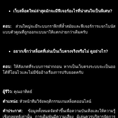
เว็บสล็อตใหม่ล่าสุดมักจะมีฟีเจอร์อะไรที่น่าสนใจเป็นพิเศษ?
ตอบ:
ส่วนใหญ่จะมีระบบกราฟิกที่ล้ำสมัยและฟีเจอร์การแจกโบนัส
แบบตัวคูณที่ถูกออกแบบมาให้แตกง่ายกว่าเดิมครับ
อยากเช็กว่าสล็อตที่เล่นเป็นเว็บตรงจริงหรือไม่ ดูอย่างไร?
ตอบ:
ให้สังเกตที่ระบบการฝากถอน หากเป็นเว็บตรงระบบจะเป็นออ
โต้ที่โอนไวและไม่มีข้ออ้างเรื่องการปรับยอดครับ
ผู้รีวิว:
คุณอาทิตย์
ตำแหน่ง:
หัวหน้าทีมวิจัยพฤติกรรมเกมสล็อตออนไลน์
คำประกาศ:
ข้อมูลทั้งหมดจัดทำขึ้นเพื่อความบันเทิงและให้ความรู้
เชิงกลยุทธ์เท่านั้น การเดิมพันมีความเสี่ยง ผู้เล่นควรบริหารจัดการ