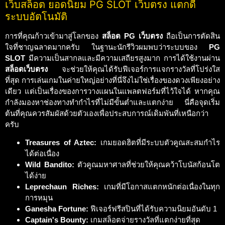
เว็บสล็อต ยอดนิยม PG SLOT เว็บตรง แตกดี
ระบบอัตโนมัติ
การที่คุณก้าวเข้ามาสู่โลกของ
สล็อต PG เว็บตรง
ถือเป็นการตัดสิน
ใจที่ชาญฉลาดมากครับ ในฐานะนักรีวิวผมพบว่าระบบของ
PG
SLOT
มีความเป็นสากลและมีความเสถียรสูงมาก การได้ใช้งานผ่าน
สล็อตเว็บตรง
จะช่วยให้คุณได้รับฟีเจอร์การแจกรางวัลที่โปร่งใส
ที่สุด การเล่นเกมในค่ายใหญ่อย่างที่นี่จึงไม่ใช่เรื่องของดวงเพียงอย่าง
เดียว แต่เป็นเรื่องของการวางแผนในแพลตฟอร์มที่ไว้ใจได้ หากคุณ
กำลังมองหาช่องทางทำกำไรที่ไม่มีขั้นต่ำและแตกง่าย นี่คือจุดเริ่ม
ต้นที่คุณควรสัมผัสด้วยตัวเองเพื่อประสบการณ์เดิมพันที่เหนือกว่า
ครับ
Treasures of Aztec:
เกมยอดฮิตที่มีระบบตัวคูณสะสมกำไร
ได้ต่อเนื่อง
Wild Bandito:
ตัวคูณมหาศาลที่ช่วยให้คุณคว้าโบนัสก้อนโต
ได้ง่าย
Leprechaun Riches:
เกมที่มีโอกาสแตกหนักต่อเนื่องในทุก
การหมุน
Ganesha Fortune:
ฟีเจอร์ฟรีสปินที่ได้รับความนิยมอันดับ 1
Captain's Bounty:
เกมสล็อตจ่ายรางวัลที่แตกง่ายที่สุด