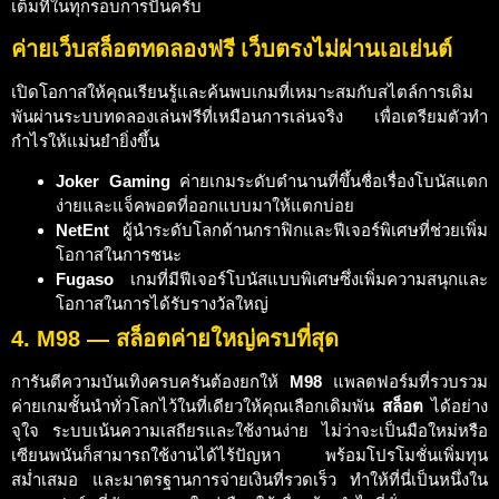
เต็มที่ในทุกรอบการปั่นครับ
ค่ายเว็บสล็อตทดลองฟรี เว็บตรงไม่ผ่านเอเย่นต์
เปิดโอกาสให้คุณเรียนรู้และค้นพบเกมที่เหมาะสมกับสไตล์การเดิม
พันผ่านระบบทดลองเล่นฟรีที่เหมือนการเล่นจริง เพื่อเตรียมตัวทำ
กำไรให้แม่นยำยิ่งขึ้น
Joker Gaming
ค่ายเกมระดับตำนานที่ขึ้นชื่อเรื่องโบนัสแตก
ง่ายและแจ็คพอตที่ออกแบบมาให้แตกบ่อย
NetEnt
ผู้นำระดับโลกด้านกราฟิกและฟีเจอร์พิเศษที่ช่วยเพิ่ม
โอกาสในการชนะ
Fugaso
เกมที่มีฟีเจอร์โบนัสแบบพิเศษซึ่งเพิ่มความสนุกและ
โอกาสในการได้รับรางวัลใหญ่
4. M98 — สล็อตค่ายใหญ่ครบที่สุด
การันตีความบันเทิงครบครันต้องยกให้
M98
แพลตฟอร์มที่รวบรวม
ค่ายเกมชั้นนำทั่วโลกไว้ในที่เดียวให้คุณเลือกเดิมพัน
สล็อต
ได้อย่าง
จุใจ ระบบเน้นความเสถียรและใช้งานง่าย ไม่ว่าจะเป็นมือใหม่หรือ
เซียนพนันก็สามารถใช้งานได้ไร้ปัญหา พร้อมโปรโมชั่นเพิ่มทุน
สม่ำเสมอ และมาตรฐานการจ่ายเงินที่รวดเร็ว ทำให้ที่นี่เป็นหนึ่งใน