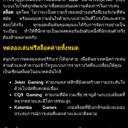
ระบบเว็บไซต์ถูกพัฒนามาเพื่อตอบสนองความต้องการในการเล่น
สล็อต
ยุคใหม่ ไม่ว่าจะเป็นความเร็วของหน้าจอหรือฟีเจอร์เกมที่ทัน
สมัย พร้อมมอบความมั่นใจด้วยระบบจ่ายเงินที่โปร่งใสและตรวจ
สอบได้จริง ทุกยอดเดิมพันของคุณจะได้รับการจัดการอย่างเป็น
ระเบียบ ทำให้ที่นี่กลายเป็นแพลตฟอร์มอันดับหนึ่งที่นักเล่นตัวจริง
ต้องห้ามพลาดครับ
ทดลองเล่นฟรีสล็อตค่ายทั้งหมด
สนุกกับการทดลองเล่นฟรีกับเราได้ทุกค่าย เพื่อค้นหาเทคนิคการเล่น
ส่วนตัวและทำความเข้าใจรูปแบบการจ่ายรางวัลที่จะเปลี่ยนให้คุณ
เป็นเซียนสล็อตในอนาคตอันใกล้
Joker Gaming
ค่ายเกมคลาสสิกที่ยังคงสร้างความประทับใจ
ด้วยโบนัสที่แตกต่อเนื่อง
CQ9 Gaming
ค่ายเกมที่มีความเชี่ยวชาญด้านระบบสล็อตที่
หลากหลายและมีโอกาสชนะสูง
Kalamba Games
เกมสล็อตที่มีเอกลักษณ์และมอบ
ประสบการณ์การเล่นที่แตกต่างและน่าติดตาม