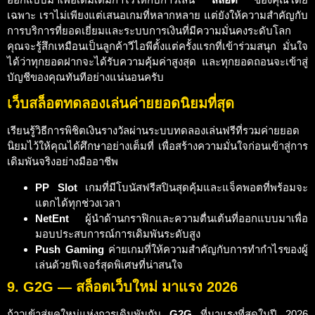
เฉพาะ เราไม่เพียงแต่เสนอเกมที่หลากหลาย แต่ยังให้ความสำคัญกับ
การบริการที่ยอดเยี่ยมและระบบการเงินที่มีความมั่นคงระดับโลก
คุณจะรู้สึกเหมือนเป็นลูกค้าวีไอพีตั้งแต่ครั้งแรกที่เข้าร่วมสนุก มั่นใจ
ได้ว่าทุกยอดฝากจะได้รับความคุ้มค่าสูงสุด และทุกยอดถอนจะเข้าสู่
บัญชีของคุณทันทีอย่างแน่นอนครับ
เว็บสล็อตทดลองเล่นค่ายยอดนิยมที่สุด
เรียนรู้วิธีการพิชิตเงินรางวัลผ่านระบบทดลองเล่นฟรีที่รวมค่ายยอด
นิยมไว้ให้คุณได้ศึกษาอย่างเต็มที่ เพื่อสร้างความมั่นใจก่อนเข้าสู่การ
เดิมพันจริงอย่างมืออาชีพ
PP Slot
เกมที่มีโบนัสฟรีสปินสุดคุ้มและแจ็คพอตที่พร้อมจะ
แตกได้ทุกช่วงเวลา
NetEnt
ผู้นำด้านกราฟิกและความตื่นเต้นที่ออกแบบมาเพื่อ
มอบประสบการณ์การเดิมพันระดับสูง
Push Gaming
ค่ายเกมที่ให้ความสำคัญกับการทำกำไรของผู้
เล่นด้วยฟีเจอร์สุดพิเศษที่น่าสนใจ
9. G2G — สล็อตเว็บใหม่ มาแรง 2026
ก้าวเข้าสู่ยุคใหม่แห่งการเดิมพันกับ
G2G
ที่มาแรงที่สุดในปี 2026